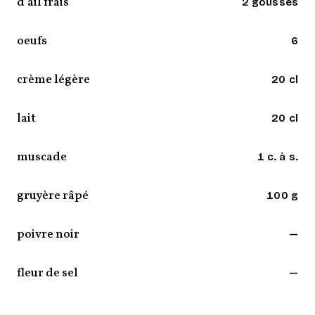
d’ail frais
2 gousses
oeufs
6
crème légère
20 cl
lait
20 cl
muscade
1 c. à s.
gruyère râpé
100 g
poivre noir
—
fleur de sel
—