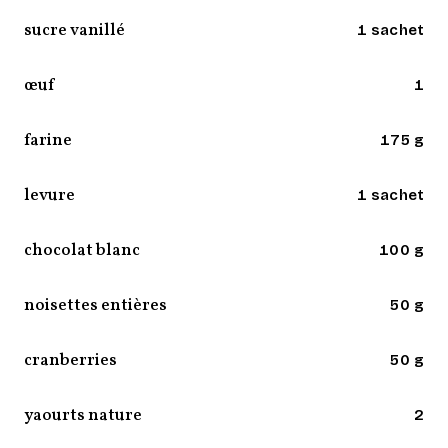
sucre vanillé
1 sachet
œuf
1
farine
175 g
levure
1 sachet
chocolat blanc
100 g
noisettes entières
50 g
cranberries
50 g
yaourts nature
2