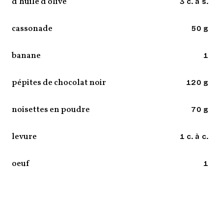
d’huile d’olive
3 c. à s.
cassonade
50 g
banane
1
pépites de chocolat noir
120 g
noisettes en poudre
70 g
levure
1 c. à c.
oeuf
1