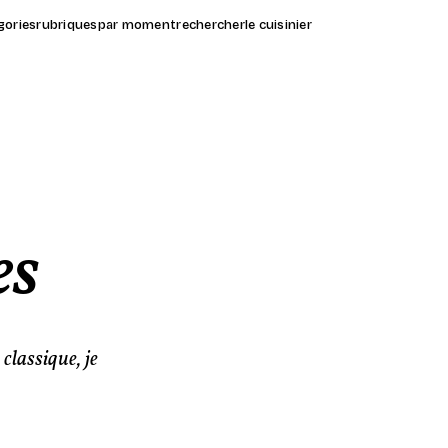
gories
rubriques
par moment
rechercher
le cuisinier
es
classique, je