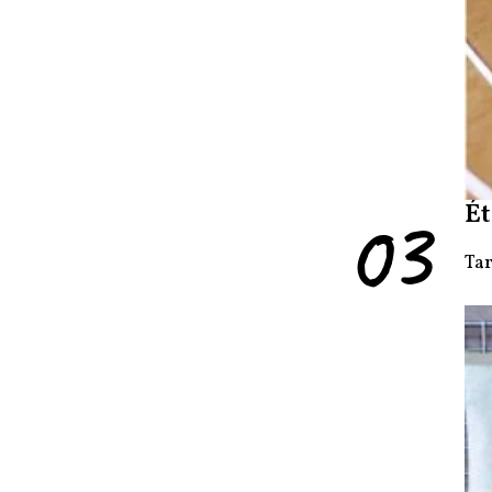
03
Ét
Tar