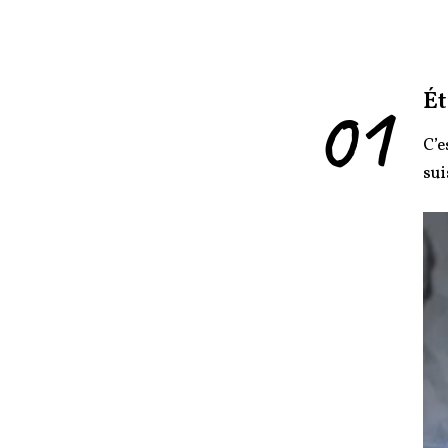
01
Ét
C’e
sui