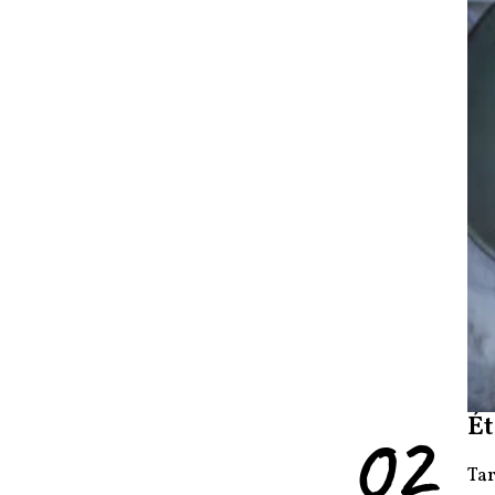
02
Ét
Tar