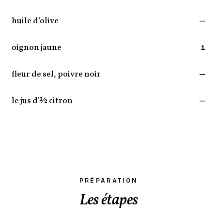
huile d’olive
—
oignon jaune
1
fleur de sel, poivre noir
—
le jus d’½ citron
—
PRÉPARATION
Les étapes