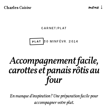
menu
↓
Charles
Cuisine
CARNET
/
PLAT
PLAT
30 MIN
FÉVR. 2014
Accompagnement facile,
carottes et panais rôtis au
four
En manque d’inspiration? Une préparation facile pour
accompagner votre plat.