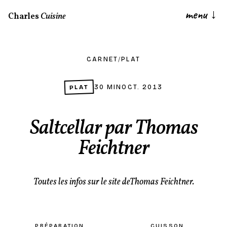
menu
↓
Charles
Cuisine
CARNET
/
PLAT
PLAT
30 MIN
OCT. 2013
Saltcellar par Thomas
Feichtner
Toutes les infos sur le site deThomas Feichtner.
PRÉPARATION
CUISSON