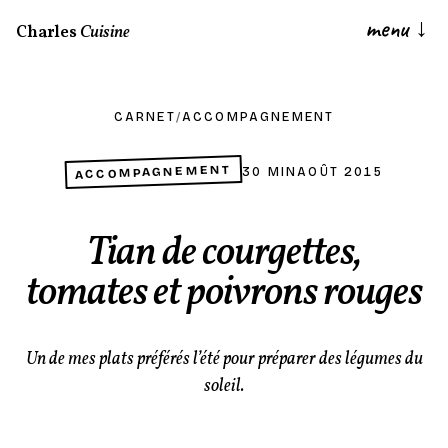
menu
↓
Charles
Cuisine
CARNET
/
ACCOMPAGNEMENT
ACCOMPAGNEMENT
30 MIN
AOÛT 2015
Tian de courgettes,
tomates et poivrons rouges
Un de mes plats préférés l’été pour préparer des légumes du
soleil.