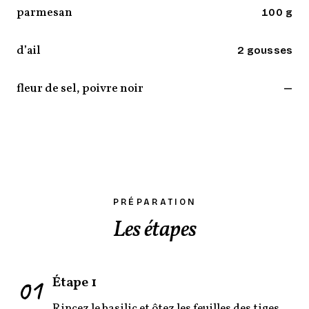
parmesan
100 g
d’ail
2 gousses
fleur de sel, poivre noir
—
PRÉPARATION
Les étapes
01
Étape 1
Rincez le basilic et ôtez les feuilles des tiges.