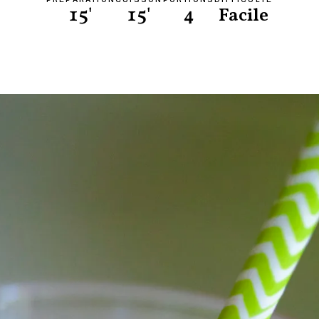
15'
15'
4
Facile