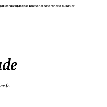
gories
rubriques
par moment
rechercher
le cuisinier
ade
ne.fr.