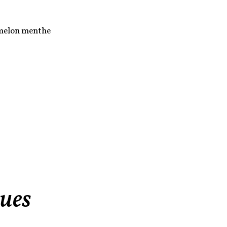
 melon menthe
gues