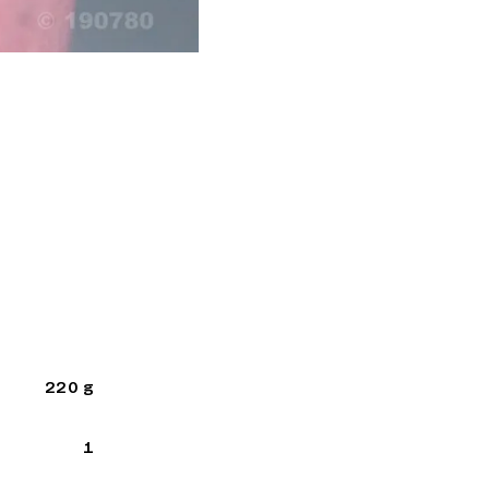
220 g
1