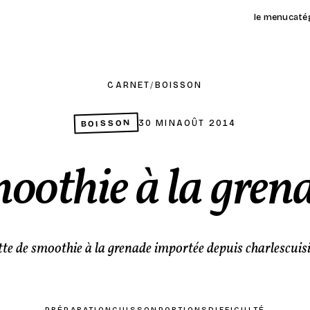
le menu
caté
CARNET
/
BOISSON
BOISSON
30 MIN
AOÛT 2014
oothie à la gren
te de smoothie à la grenade importée depuis charlescuisi
PRÉPARATION
CUISSON
PORTIONS
DIFFICULTÉ