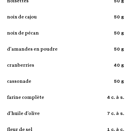
noisettes
50 g
noix de cajou
50 g
noix de pécan
50 g
d’amandes en poudre
50 g
cranberries
40 g
cassonade
50 g
farine complète
4 c. à s.
d’huile d’olive
7 c. à s.
fleur de sel
1 c. à c.