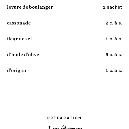
levure de boulanger
1 sachet
cassonade
2 c. à s.
fleur de sel
1 c. à c.
d’huile d’olive
5 c. à s.
d’origan
1 c. à s.
PRÉPARATION