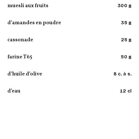
muesli aux fruits
300 g
d’amandes en poudre
35 g
cassonade
25 g
farine T65
50 g
d’huile d’olive
8 c. à s.
d’eau
12 cl