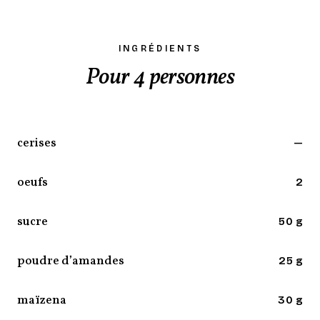
INGRÉDIENTS
Pour 4 personnes
cerises
—
oeufs
2
sucre
50 g
poudre d’amandes
25 g
maïzena
30 g