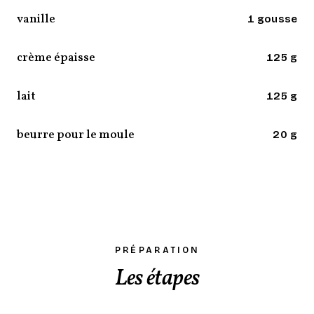
vanille
1 gousse
crème épaisse
125 g
lait
125 g
beurre pour le moule
20 g
PRÉPARATION
Les étapes