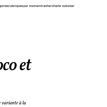
gories
rubriques
par moment
rechercher
le cuisinier
oco et
e variante à la