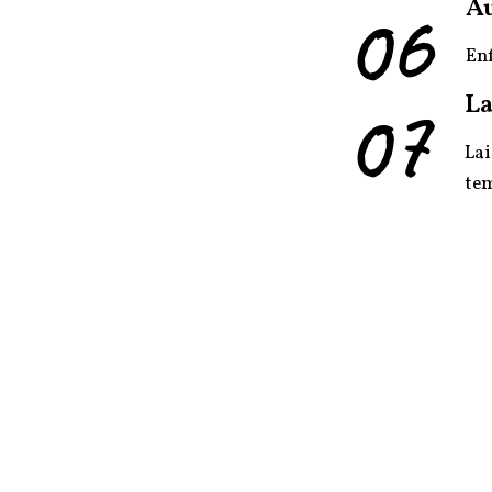
06
Au
En
07
La
Lai
tem