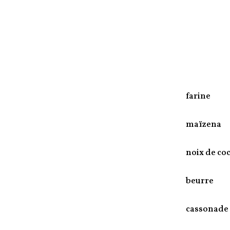
farine
maïzena
noix de co
beurre
cassonade