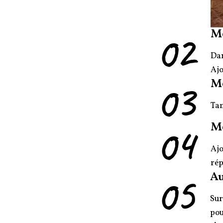
02
M
Dan
Ajo
03
M
Tam
04
M
Ajo
rép
05
Au
Sur
pou