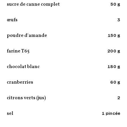
sucre de canne complet
50 g
œufs
3
poudre d'amande
150 g
farine T65
200 g
chocolat blanc
180 g
cranberries
60 g
citrons verts (jus)
2
sel
1 pincée