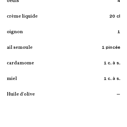
oeufs
4
crème liquide
20 cl
oignon
1
ail semoule
1 pincée
cardamome
1 c. à s.
miel
1 c. à s.
Huile d'olive
—