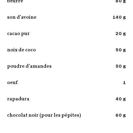
beurre
80 g
son d’avoine
140 g
cacao pur
20 g
noix de coco
50 g
poudre d’amandes
50 g
oeuf
1
rapadura
40 g
chocolat noir (pour les pépites)
60 g