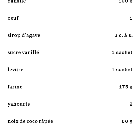
banane
100 g
oeuf
1
sirop d’agave
3 c. à s.
sucre vanillé
1 sachet
levure
1 sachet
farine
175 g
yahourts
2
noix de coco râpée
50 g