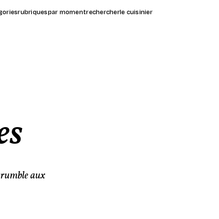
gories
rubriques
par moment
rechercher
le cuisinier
es
 crumble aux