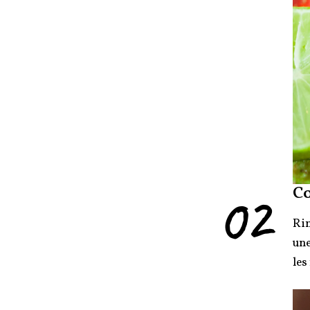
02
C
Rin
une
les