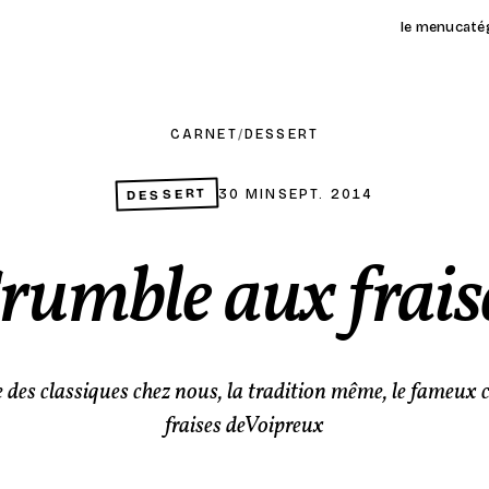
le menu
caté
CARNET
/
DESSERT
DESSERT
30 MIN
SEPT. 2014
rumble aux frais
e des classiques chez nous, la tradition même, le fameux
fraises deVoipreux