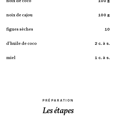
noix de coco
100 g
noix de cajou
100 g
figues sèches
10
d’huile de coco
2 c. à s.
miel
1 c. à s.
PRÉPARATION
Les étapes