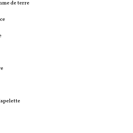
mme de terre
ce
e
l
ve
spelette