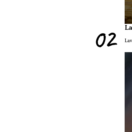
02
La
Lav