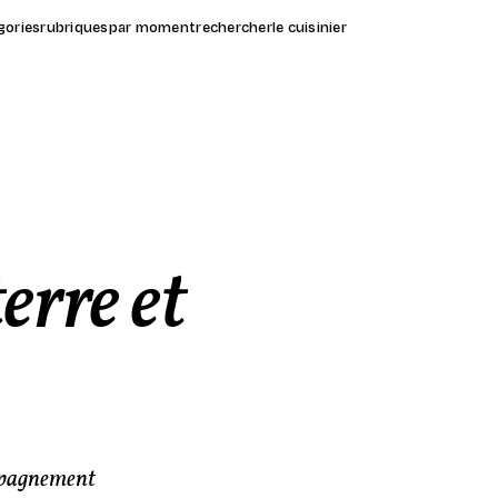
gories
rubriques
par moment
rechercher
le cuisinier
rre et
ompagnement