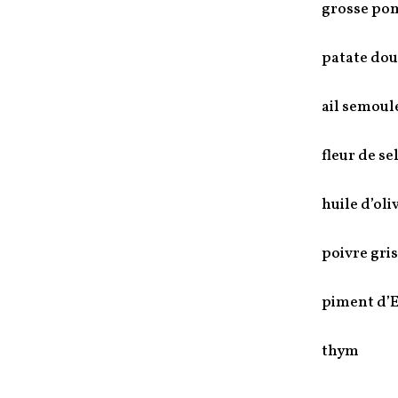
grosse po
patate dou
ail semoul
fleur de se
huile d’oli
poivre gris
piment d’E
thym