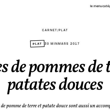
le menu
caté
CARNET
/
PLAT
PLAT
30 MIN
MARS 2017
s de pommes de te
patates douces
 de pomme de terre et patate douce sont aussi un acc