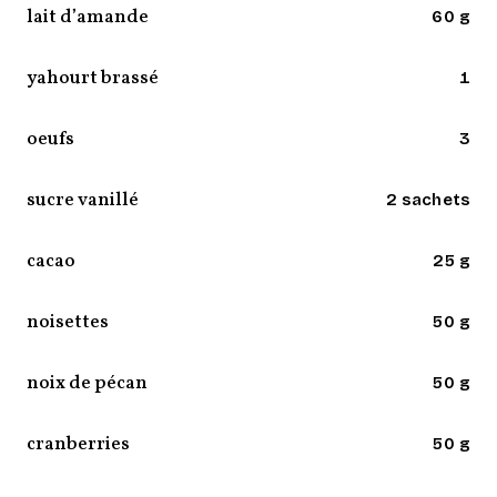
lait d’amande
60 g
yahourt brassé
1
oeufs
3
sucre vanillé
2 sachets
cacao
25 g
noisettes
50 g
noix de pécan
50 g
cranberries
50 g