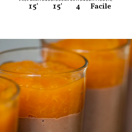
15'
15'
4
Facile