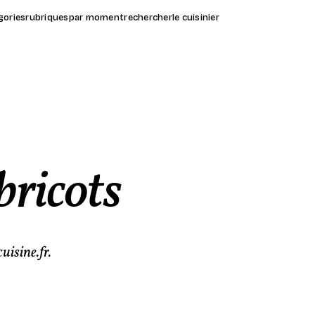
gories
rubriques
par moment
rechercher
le cuisinier
bricots
uisine.fr.