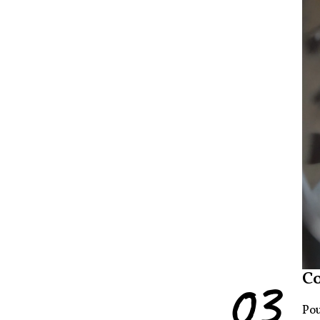
03
C
Pou