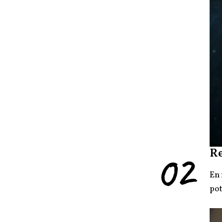
02
Re
En 
pot