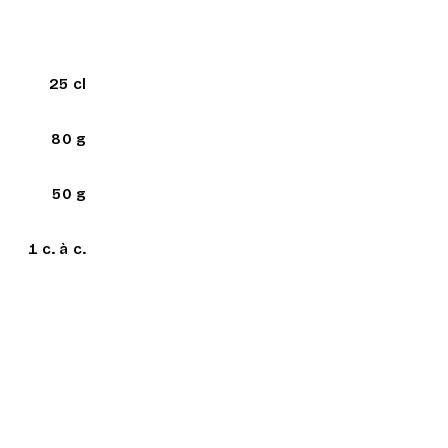
25 cl
80 g
50 g
1 c. à c.