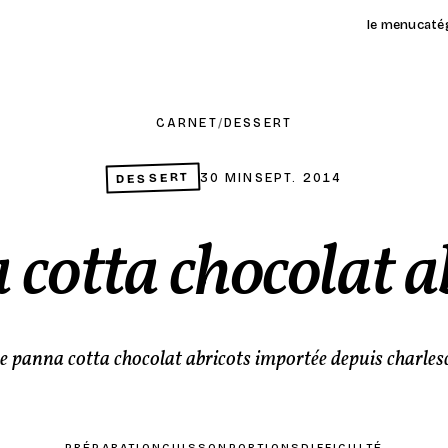
le menu
caté
CARNET
/
DESSERT
DESSERT
30 MIN
SEPT. 2014
cotta chocolat a
e panna cotta chocolat abricots importée depuis charlesc
PRÉPARATION
CUISSON
PORTIONS
DIFFICULTÉ