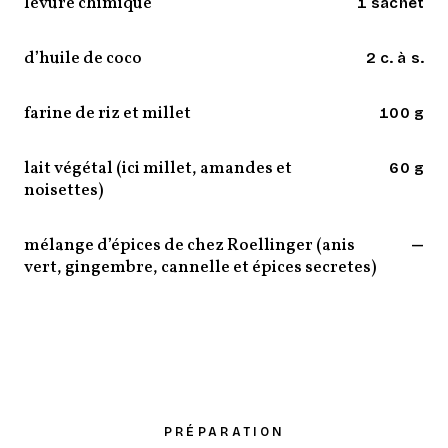
levure chimique
1 sachet
d’huile de coco
2 c. à s.
farine de riz et millet
100 g
lait végétal (ici millet, amandes et
60 g
noisettes)
mélange d’épices de chez Roellinger (anis
—
vert, gingembre, cannelle et épices secretes)
PRÉPARATION