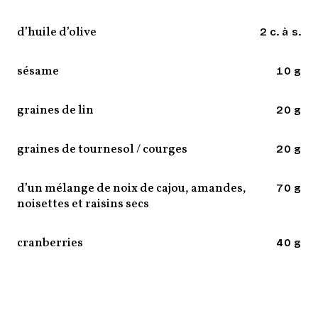
d’huile d’olive
2 c. à s.
sésame
10 g
graines de lin
20 g
graines de tournesol / courges
20 g
d’un mélange de noix de cajou, amandes,
70 g
noisettes et raisins secs
cranberries
40 g