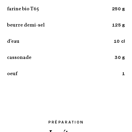
farine bio T65
250 g
beurre demi-sel
125 g
d’eau
10 cl
cassonade
30 g
oeuf
1
PRÉPARATION