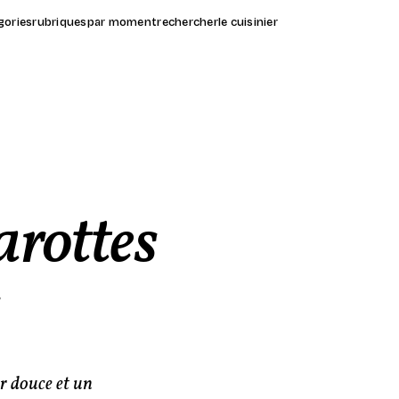
gories
rubriques
par moment
rechercher
le cuisinier
arottes
s
r douce et un