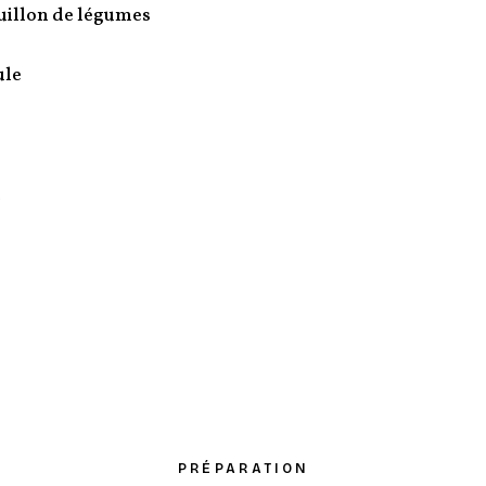
uillon de légumes
ule
l
PRÉPARATION