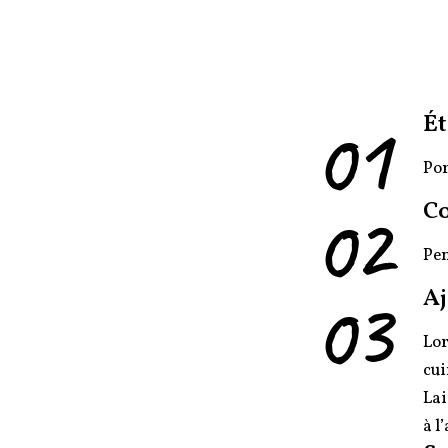
01
Ét
Por
02
C
Pen
03
Aj
Lor
cui
Lai
à l