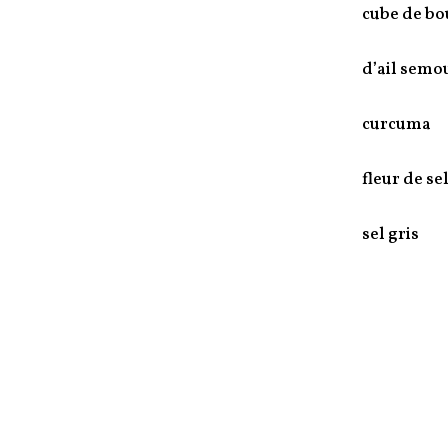
cube de bo
d’ail semo
curcuma
fleur de se
sel gris