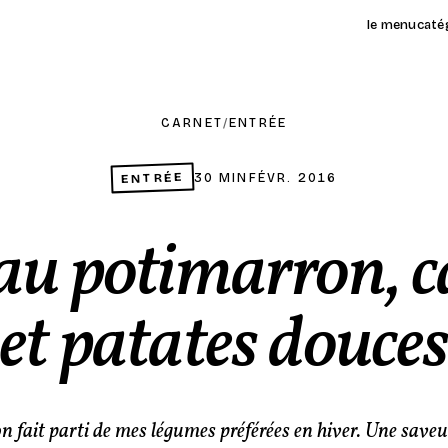
le menu
caté
CARNET
/
ENTRÉE
ENTRÉE
30 MIN
FÉVR. 2016
au potimarron, c
et patates douce
 fait parti de mes légumes préférées en hiver. Une saveu