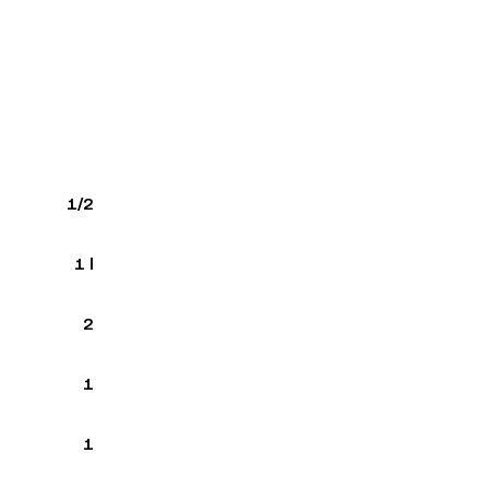
1/2
1 l
2
1
1