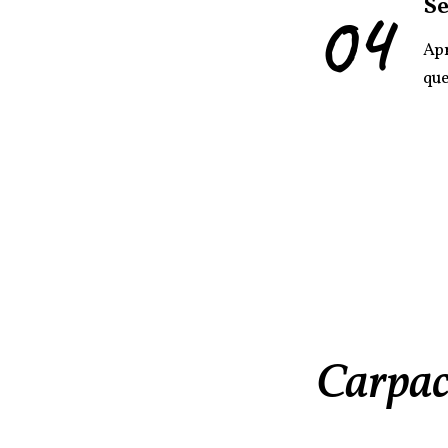
04
Se
Apr
que
Carpacc