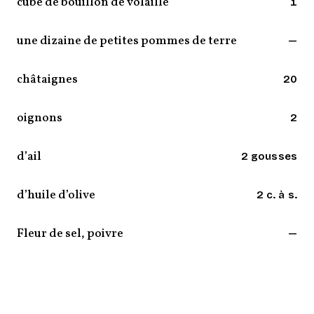
cube de bouillon de volaille
1
une dizaine de petites pommes de terre
—
châtaignes
20
oignons
2
d’ail
2 gousses
d’huile d’olive
2 c. à s.
Fleur de sel, poivre
—