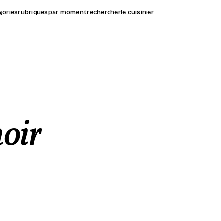
gories
rubriques
par moment
rechercher
le cuisinier
noir