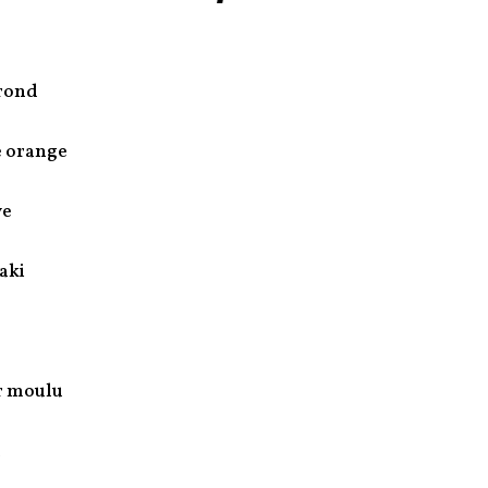
 rond
e orange
ve
aki
r moulu
l