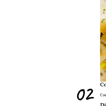
02
C
Cou
Di