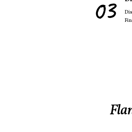
03
Dis
Fin
Flan