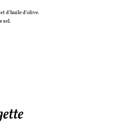
t d’huile d’olive.
e sel.
gette