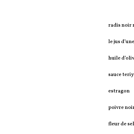
radis noir
le jus d’un
huile d’oli
sauce teriy
estragon
poivre noi
fleur de se