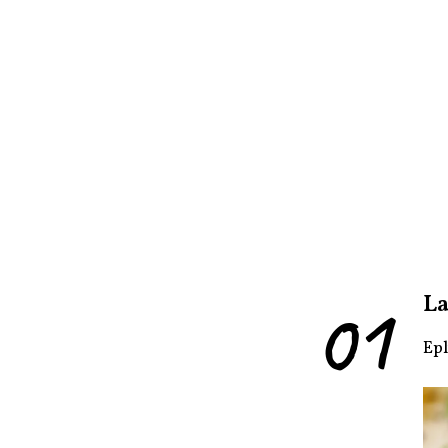
01
La
Epl