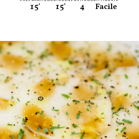
15'
15'
4
Facile