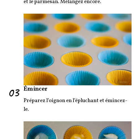
et le parmesan. Mélangez encore.
03
Émincer
Préparez l’oignon en l’épluchant et émincez-
le.