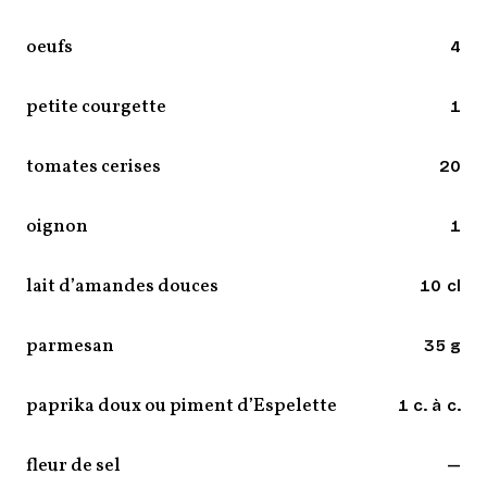
oeufs
4
petite courgette
1
tomates cerises
20
oignon
1
lait d’amandes douces
10 cl
parmesan
35 g
paprika doux ou piment d’Espelette
1 c. à c.
fleur de sel
—