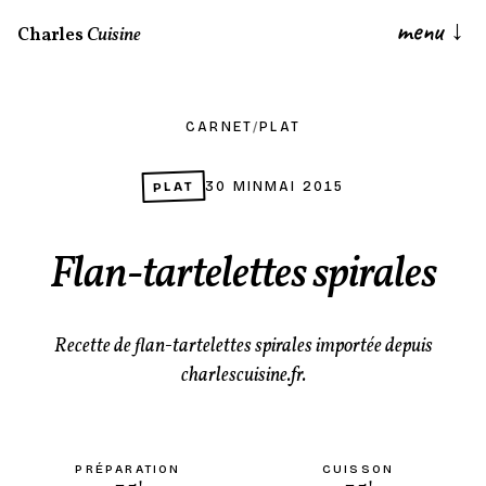
menu
↓
Charles
Cuisine
CARNET
/
PLAT
PLAT
30 MIN
MAI 2015
Flan-tartelettes spirales
Recette de flan-tartelettes spirales importée depuis
charlescuisine.fr.
PRÉPARATION
CUISSON