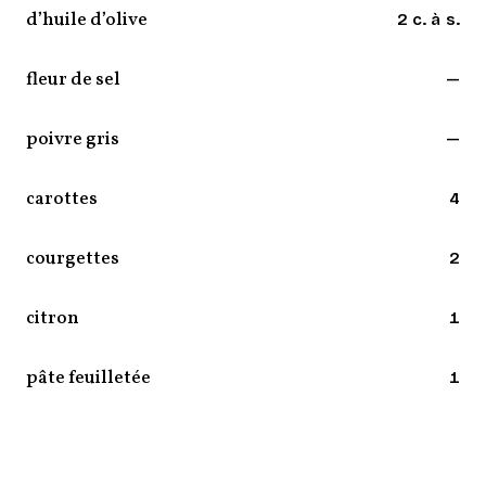
d’huile d’olive
2 c. à s.
fleur de sel
—
poivre gris
—
carottes
4
courgettes
2
citron
1
pâte feuilletée
1