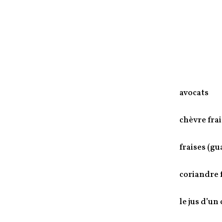
avocats
chèvre frai
fraises (gu
coriandre 
le jus d’un