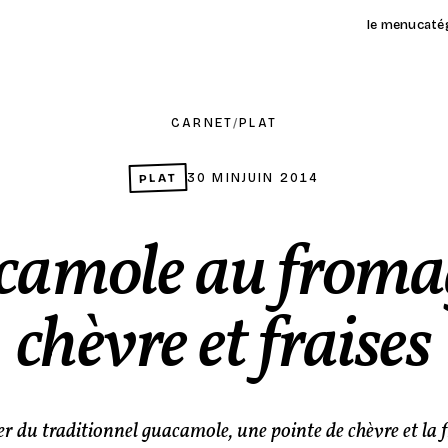
le menu
caté
CARNET
/
PLAT
PLAT
30 MIN
JUIN 2014
amole au froma
chèvre et fraises
 du traditionnel guacamole, une pointe de chèvre et la f