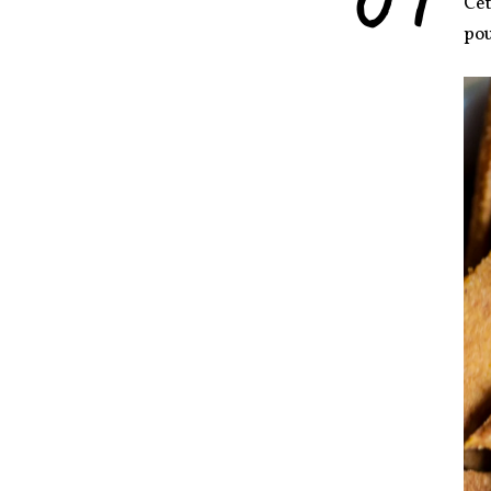
Cet
pou