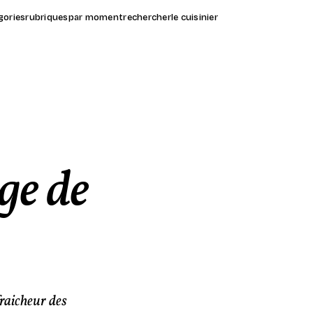
gories
rubriques
par moment
rechercher
le cuisinier
ge de
raicheur des