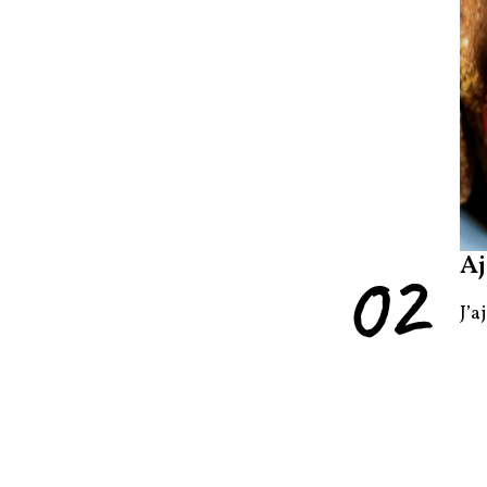
02
Aj
J’a