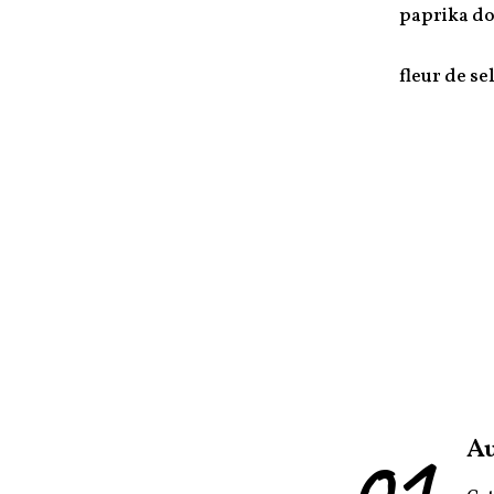
paprika d
fleur de se
01
Au