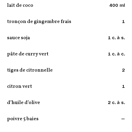
lait de coco
400 ml
tronçon de gingembre frais
1
sauce soja
1 c. à s.
pâte de curry vert
1 c. à c.
tiges de citronnelle
2
citron vert
1
d’huile d’olive
2 c. à s.
poivre 5 baies
—