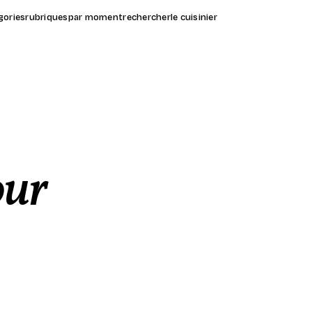
gories
rubriques
par moment
rechercher
le cuisinier
our