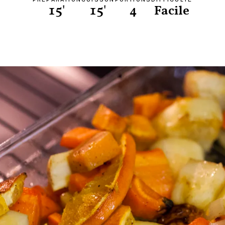
15'
15'
4
Facile