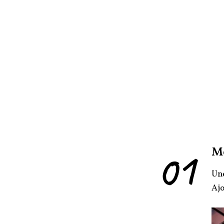
01
M
Une
Ajo