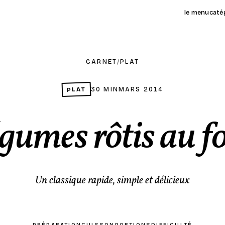
le menu
caté
CARNET
/
PLAT
PLAT
30 MIN
MARS 2014
gumes rôtis au f
Un classique rapide, simple et délicieux
PRÉPARATION
CUISSON
PORTIONS
DIFFICULTÉ