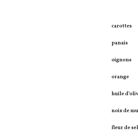
carottes
panais
oignons
orange
huile d’oli
noix de m
fleur de se