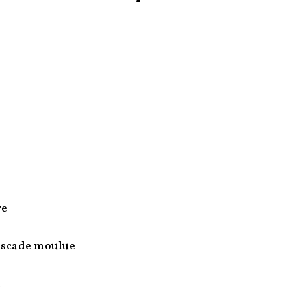
ve
uscade moulue
l