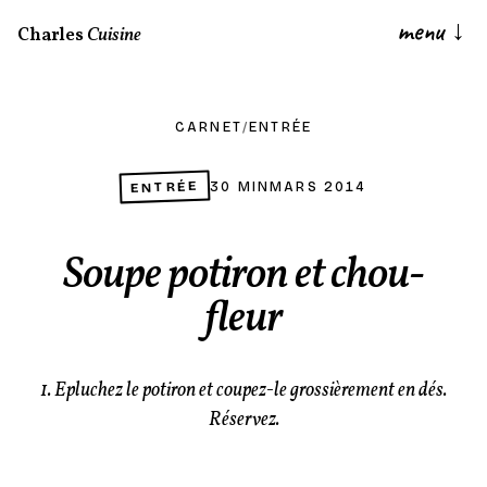
menu
↓
Charles
Cuisine
CARNET
/
ENTRÉE
ENTRÉE
30 MIN
MARS 2014
Soupe potiron et chou-
fleur
1. Epluchez le potiron et coupez-le grossièrement en dés.
Réservez.