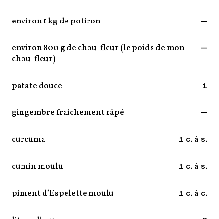
environ 1 kg de potiron
—
environ 800 g de chou-fleur (le poids de mon
—
chou-fleur)
patate douce
1
gingembre fraichement râpé
—
curcuma
1 c. à s.
cumin moulu
1 c. à s.
piment d’Espelette moulu
1 c. à c.