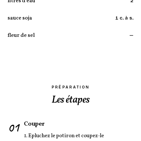
litres d’eau
2
sauce soja
1 c. à s.
fleur de sel
—
PRÉPARATION
Les étapes
01
Couper
1. Epluchez le potiron et coupez-le