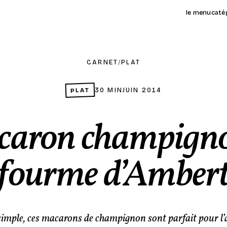
le menu
caté
CARNET
/
PLAT
PLAT
30 MIN
JUIN 2014
aron champign
fourme d’Amber
simple, ces macarons de champignon sont parfait pour l’