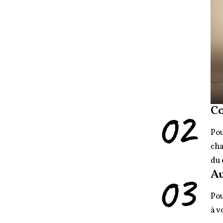
02
C
Pou
cha
du 
03
Au
Pou
à v