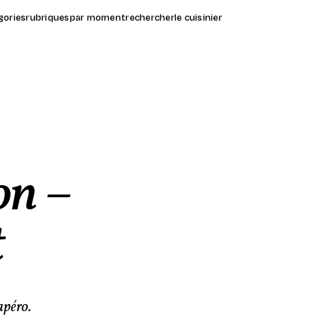
gories
rubriques
par moment
rechercher
le cuisinier
on –
t
apéro.