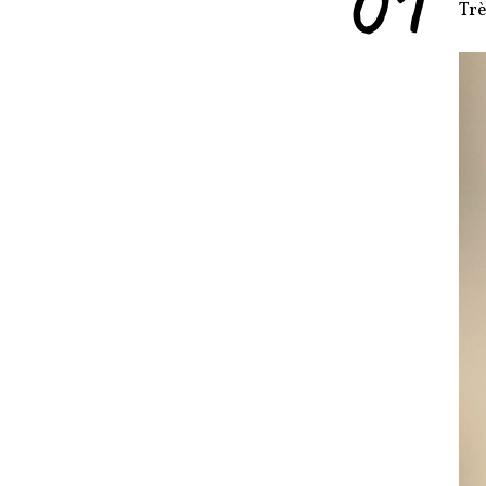
01
Trè