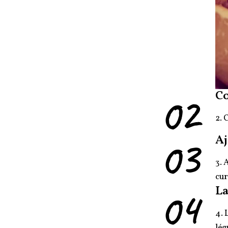
02
C
2. 
03
Aj
3. 
cu
04
La
4. 
lég