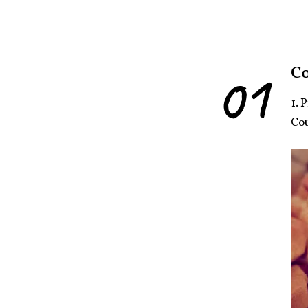
01
C
1. 
Cou