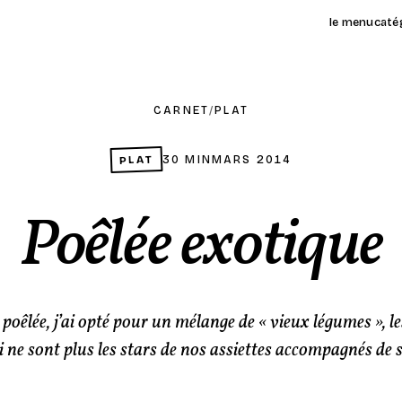
le menu
caté
CARNET
/
PLAT
PLAT
30 MIN
MARS 2014
Poêlée exotique
 poêlée, j’ai opté pour un mélange de « vieux légumes », le
i ne sont plus les stars de nos assiettes accompagnés de s