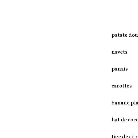
patate dou
navets
panais
carottes
banane pl
lait de coc
tige de cit