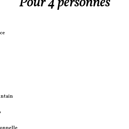
Pour 4 personnes
ce
antain
o
ronnelle