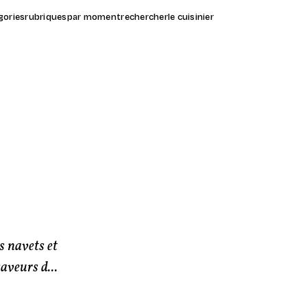
gories
rubriques
par moment
rechercher
le cuisinier
s navets et
aveurs d...