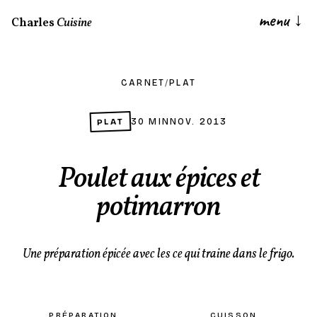
menu
↓
Charles
Cuisine
CARNET
/
PLAT
PLAT
30 MIN
NOV. 2013
Poulet aux épices et
potimarron
Une préparation épicée avec les ce qui traine dans le frigo.
PRÉPARATION
CUISSON