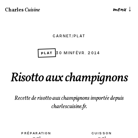
menu
↓
Charles
Cuisine
CARNET
/
PLAT
PLAT
30 MIN
FÉVR. 2014
Risotto aux champignons
Recette de risotto aux champignons importée depuis
charlescuisine.fr.
PRÉPARATION
CUISSON