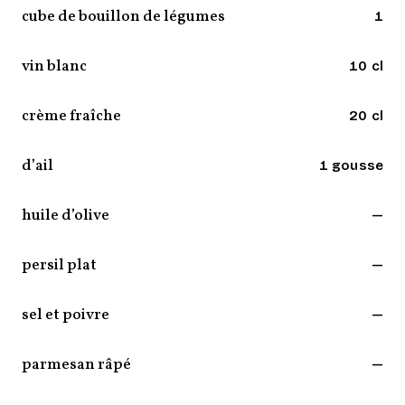
cube de bouillon de légumes
1
vin blanc
10 cl
crème fraîche
20 cl
d’ail
1 gousse
huile d’olive
—
persil plat
—
sel et poivre
—
parmesan râpé
—