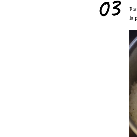
03
Pou
la 