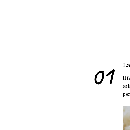
01
La
Il 
sal
per