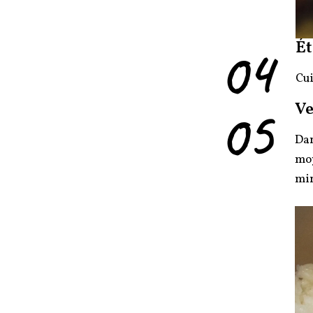
04
Ét
Cui
05
Ve
Dan
moy
min