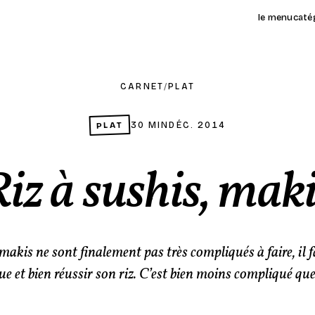
le menu
caté
CARNET
/
PLAT
PLAT
30 MIN
DÉC. 2014
iz à sushis, mak
 makis ne sont finalement pas très compliqués à faire, il 
ue et bien réussir son riz. C’est bien moins compliqué que 