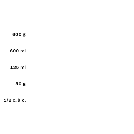
600 g
600 ml
125 ml
50 g
1/2 c. à c.