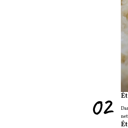
02
Ét
Dan
net
Ét