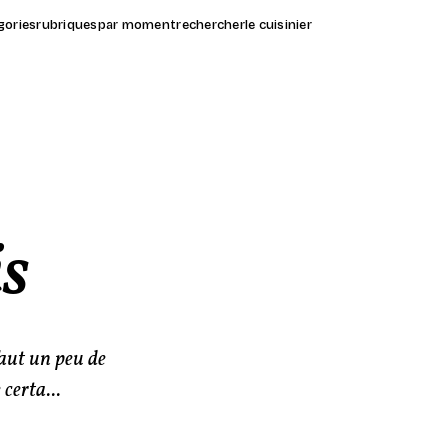
gories
rubriques
par moment
rechercher
le cuisinier
is
faut un peu de
certa...