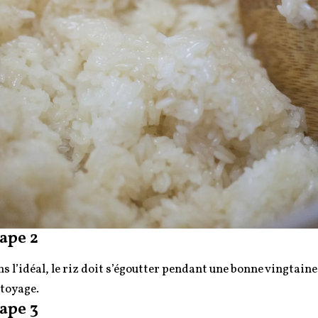
ape 2
s l’idéal, le riz doit s’égoutter pendant une bonne vingtain
toyage.
ape 3