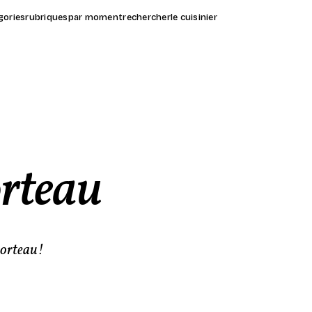
gories
rubriques
par moment
rechercher
le cuisinier
orteau
morteau!