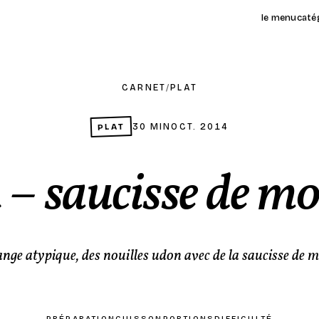
le menu
caté
CARNET
/
PLAT
PLAT
30 MIN
OCT. 2014
– saucisse de m
nge atypique, des nouilles udon avec de la saucisse de 
PRÉPARATION
CUISSON
PORTIONS
DIFFICULTÉ