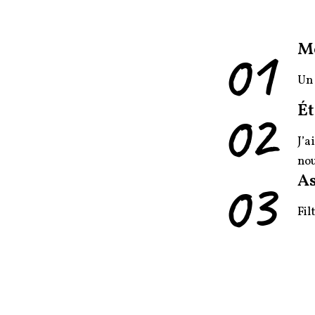
01
M
Un 
02
Ét
J’a
nou
03
As
Fil