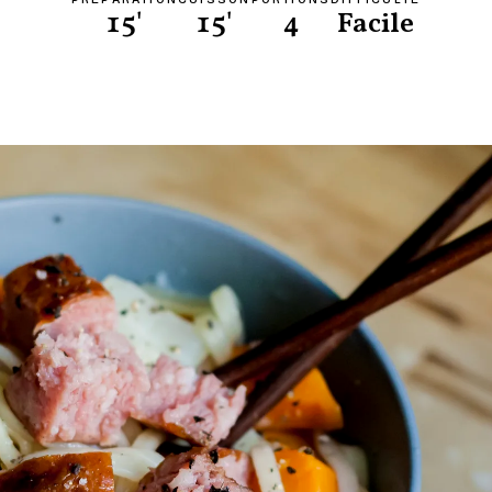
15'
15'
4
Facile