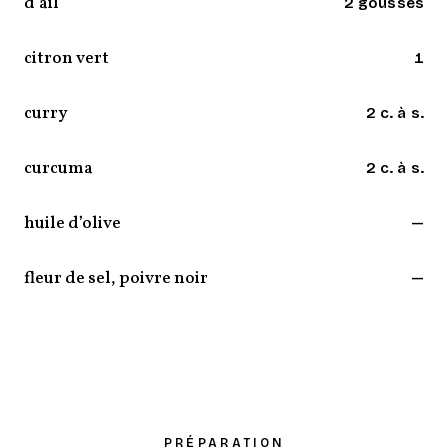
d’ail
2 gousses
citron vert
1
curry
2 c. à s.
curcuma
2 c. à s.
huile d’olive
—
fleur de sel, poivre noir
—
PRÉPARATION