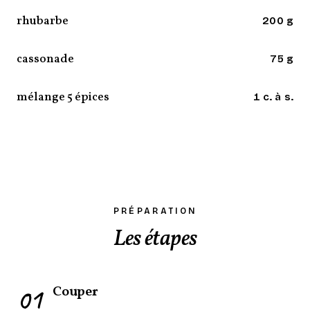
rhubarbe
200 g
cassonade
75 g
mélange 5 épices
1 c. à s.
PRÉPARATION
Les étapes
01
Couper