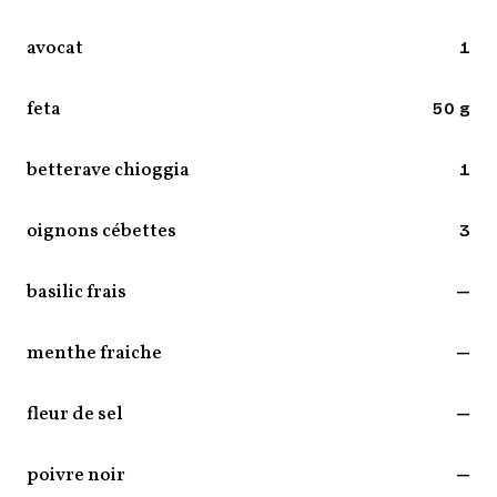
avocat
1
feta
50 g
betterave chioggia
1
oignons cébettes
3
basilic frais
—
menthe fraiche
—
fleur de sel
—
poivre noir
—