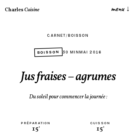
menu
↓
Charles
Cuisine
CARNET
/
BOISSON
BOISSON
30 MIN
MAI 2016
Jus fraises – agrumes
Du soleil pour commencer la journée :
PRÉPARATION
CUISSON
15'
15'