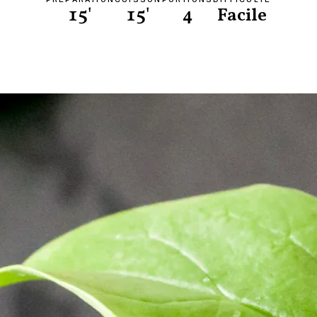
15'
15'
4
Facile