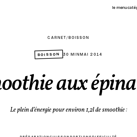
le menu
caté
CARNET
/
BOISSON
BOISSON
30 MIN
MAI 2014
oothie aux épina
Le plein d’énergie pour environ 1,2l de smoothie :
PRÉPARATION
CUISSON
PORTIONS
DIFFICULTÉ