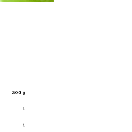
300 g
1
1