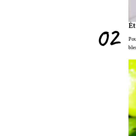
02
Ét
Pou
ble