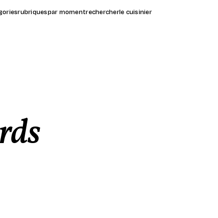
gories
rubriques
par moment
rechercher
le cuisinier
rds