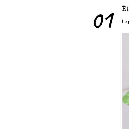
01
Ét
Le 