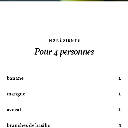
INGRÉDIENTS
Pour 4 personnes
banane
1
mangue
1
avocat
1
branches de basilic
4