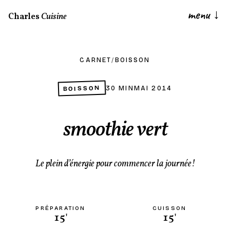
menu
↓
Charles
Cuisine
CARNET
/
BOISSON
BOISSON
30 MIN
MAI 2014
smoothie vert
Le plein d’énergie pour commencer la journée!
PRÉPARATION
CUISSON
15'
15'