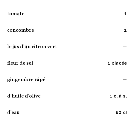
tomate
1
concombre
1
le jus d’un citron vert
—
fleur de sel
1 pincée
gingembre râpé
—
d’huile d’olive
1 c. à s.
d’eau
50 cl