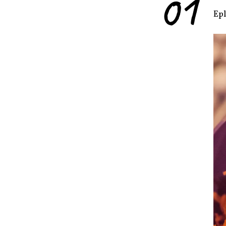
01
Epl