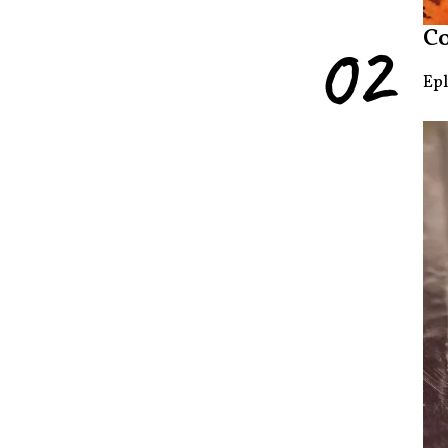
02
C
Epl