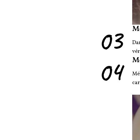
03
M
Dan
vér
04
M
Mél
car