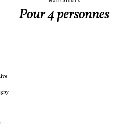
INGRÉDIENTS
Pour 4 personnes
live
igny
l
r