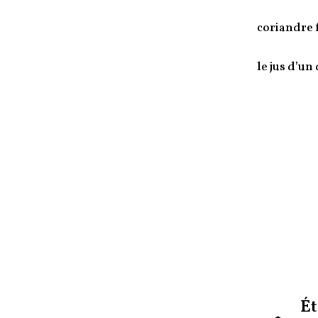
coriandre 
le jus d’un
Ét