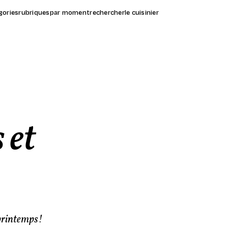
gories
rubriques
par moment
rechercher
le cuisinier
 et
 printemps!