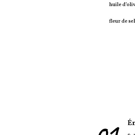
huile d’oli
fleur de se
01
É