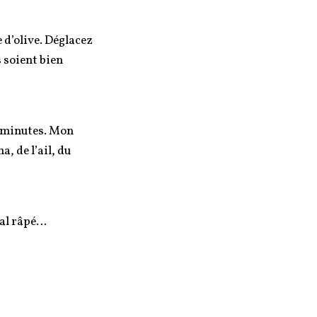
e d’olive. Déglacez
s soient bien
de minutes. Mon
, de l’ail, du
tal râpé…