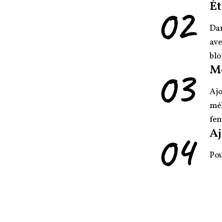
02
Ét
Dan
ave
blo
03
M
Ajo
mél
fen
04
Aj
Pou