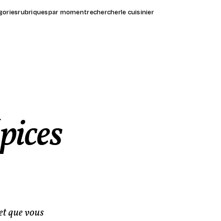
gories
rubriques
par moment
rechercher
le cuisinier
pices
 et que vous