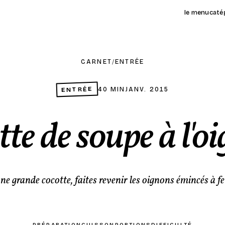
le menu
caté
CARNET
/
ENTRÉE
ENTRÉE
40 MIN
JANV. 2015
tte de soupe à l'o
e grande cocotte, faites revenir les oignons émincés à f
PRÉPARATION
CUISSON
PORTIONS
DIFFICULTÉ