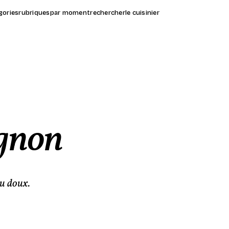
gories
rubriques
par moment
rechercher
le cuisinier
ignon
eu doux.