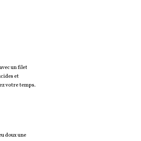
vec un filet
ucides et
nez votre temps.
feu doux une