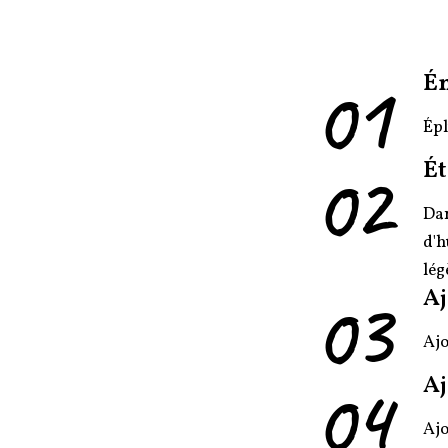
01
É
Épl
02
Ét
Dan
d'h
lég
03
Aj
Ajo
04
Aj
Ajo