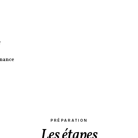
r
enance
PRÉPARATION
Les étapes