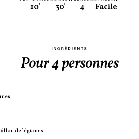
10'
30'
4
Facile
INGRÉDIENTS
Pour 4 personnes
unes
uillon de légumes